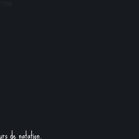
-7766
ours de natation.