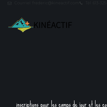
Courriel :
frederic@kineactif.com
Tél :
613-325
inscriptions pour les camps de jour et les c