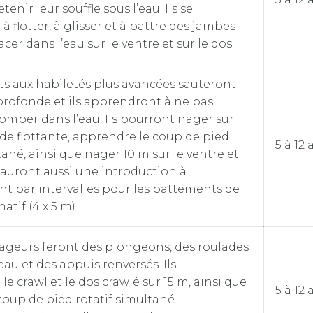
etenir leur souffle sous l’eau. Ils se
à flotter, à glisser et à battre des jambes
cer dans l’eau sur le ventre et sur le dos.
s aux habiletés plus avancées sauteront
profonde et ils apprendront à ne pas
tomber dans l’eau. Ils pourront nager sur
ide flottante, apprendre le coup de pied
5 à 12 
tané, ainsi que nager 10 m sur le ventre et
ls auront aussi une introduction à
nt par intervalles pour les battements de
atif (4 x 5 m).
ageurs feront des plongeons, des roulades
eau et des appuis renversés. Ils
le crawl et le dos crawlé sur 15 m, ainsi que
5 à 12 
coup de pied rotatif simultané.