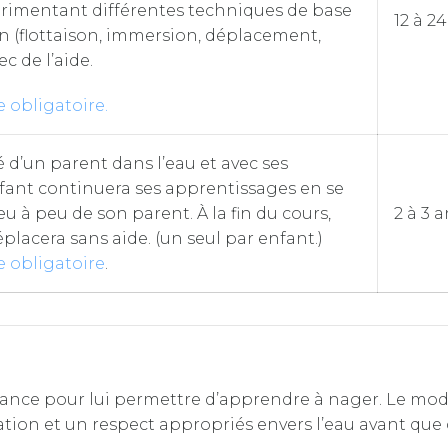
érimentant différentes techniques de base
12 à 2
on (flottaison, immersion, déplacement,
vec de l’aide.
e obligatoire.
’un parent dans l’eau et avec ses
enfant continuera ses apprentissages en se
 à peu de son parent. À la fin du cours,
2 à 3 
éplacera sans aide. (un seul par enfant.)
e obligatoire
.
nce pour lui permettre d’apprendre à nager. Le modu
tion et un respect appropriés envers l’eau avant que 