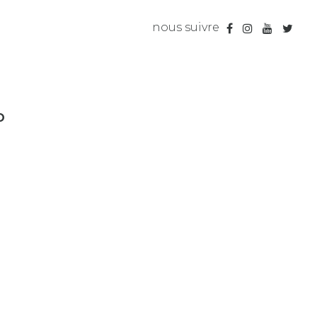
nous suivre
O
8