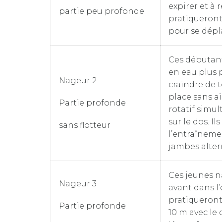
expirer et à r
partie peu profonde
pratiqueront 
pour se dépla
Ces débutant
en eau plus 
Nageur 2
craindre de 
place sans a
Partie profonde
rotatif simul
sur le dos. I
sans flotteur
l’entraîneme
jambes altern
Ces jeunes n
Nageur 3
avant dans l’
pratiqueront 
Partie profonde
10 m avec le 