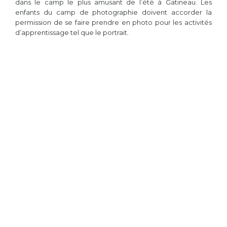
dans le camp le plus amusant de l’été à Gatineau. Les
enfants du camp de photographie doivent accorder la
permission de se faire prendre en photo pour les activités
d’apprentissage tel que le portrait.
Caméra
Apporte ton appareil même si on fournit les caméras.
Plein air au rendez-vous
Photographie tes amis en situation de jeux. Beaucoup de