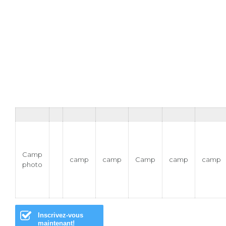
Frédéric OUELLET
Éducateur physique.
Directeur de camp.
Voici celui qui sélectionne et forme ton moniteur ou ta
monitrice idéal(e) pour cet été.
J’ai commencé comme animateur de patin à roue alignées
au camp.
L’équipe en formation a bien hâte de te voir ou te revoir à
notre camp de plein air, nous avons pleins d’aventures et
d’activités à te proposer.
Camp
camp
camp
Camp
camp
camp
photo
Inscrivez-vous
maintenant!