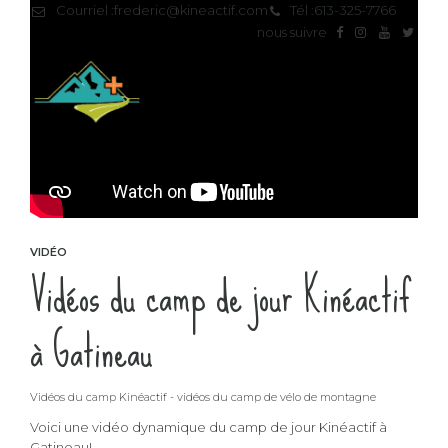
Courriel :
frederic@kineactif.com
Tél :
613-325-7766
nous suivre
VIDÉO
Vidéos du camp de jour Kinéactif
à Gatineau
Vidéos du camp Kinéactif - vidéos du camp de vélo de montagne
Voici une vidéo dynamique du camp de jour Kinéactif à
Gatineau!