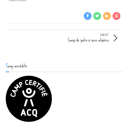
NEXT
Camp de patin à roues alignées
Camp accrédité