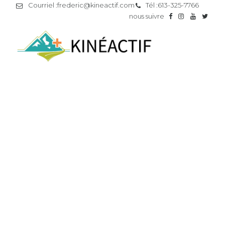
Courriel :
frederic@kineactif.com
Tél :
613-325-7766
nous suivre
Vidéos du camp de jour Kinéactif à