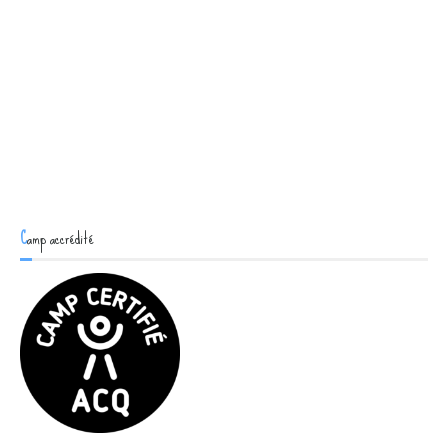
Gatineau
7 septembre 2015
by Frédéric Ouellet
Vidéos du camp Kinéactif - vidéos du camp de vélo de
montagne
Camp accrédité
CONTINUE READING